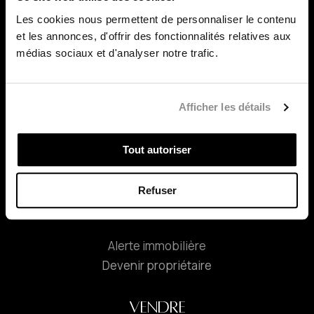
Les cookies nous permettent de personnaliser le contenu
À PROPOS
et les annonces, d'offrir des fonctionnalités relatives aux
médias sociaux et d'analyser notre trafic.
À propos de Julie
Témoignages
Afficher les détails
PUBLICATIONS
Tout autoriser
CONTACT
Refuser
ACHETER
Alerte immobilière
Devenir propriétaire
VENDRE