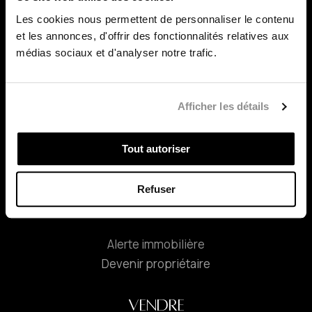
Les cookies nous permettent de personnaliser le contenu
À PROPOS
et les annonces, d'offrir des fonctionnalités relatives aux
médias sociaux et d'analyser notre trafic.
À propos de Julie
Témoignages
Afficher les détails
PUBLICATIONS
Tout autoriser
CONTACT
Refuser
ACHETER
Alerte immobilière
Devenir propriétaire
VENDRE