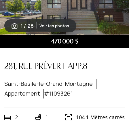
1
/
28
Voir les photos
470 000 $
281, RUE PRÉVERT
APP.8
Saint-Basile-le-Grand, Montagne
Appartement
#11093261
2
1
104.1 Mètres carrés