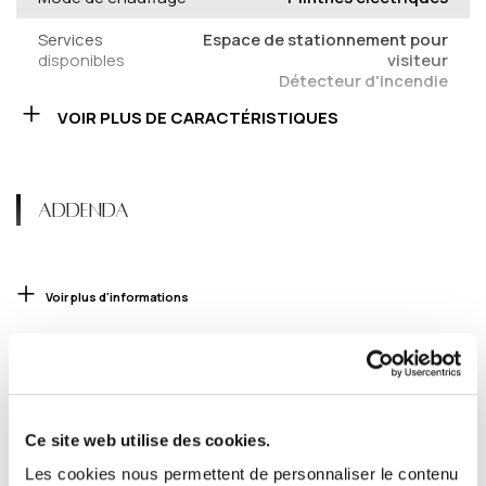
Services
Espace de stationnement pour
disponibles
visiteur
Détecteur d'incendie
1 / 28 - Façade
VOIR PLUS DE CARACTÉRISTIQUES
Approvisionnement en eau
Municipalité
Énergie pour le chauffage
Électricité
Gaz naturel
ADDENDA
Équipement
Installation aspirateur
disponible
central
Balcon privé
Climatiseur mural
Voir plus d'informations
Porte de garage électrique
Fenêtres
PVC
INCLUSIONS
Foyers-poêles
Foyer au gaz
Garage
Attaché
Ce site web utilise des cookies.
Chauffé
Réfrigérateur LG, cuisinière LG, lave-vaisselle
Les cookies nous permettent de personnaliser le contenu
Simple largeur